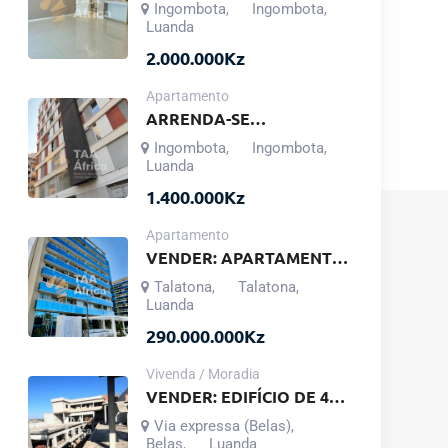
APARTAMENTO T3 NO
Ingombota
Ingombota
,
,
EDIFÍCIO KALUNGA
Luanda
ATRIUM – INGOMBOTA
2.000.000
Kz
Apartamento
ARRENDA-SE
APARTAMENTO T1
Ingombota
Ingombota
,
,
MOBILADO – EDIFÍCIO
Luanda
COQUEIROS PRESTIGE
1.400.000
Kz
Apartamento
VENDER: APARTAMENTO
T2 DUPLEX NO
Talatona
Talatona
,
,
CONDOMÍNIO BELAS
Luanda
BUSSINES PARK –
290.000.000
Kz
TALATONA
Vivenda / Moradia
VENDER: EDIFÍCIO DE 4
ANDARES NA ZONA
Via expressa (Belas)
,
VERDE – BENFICA
Belas
Luanda
,