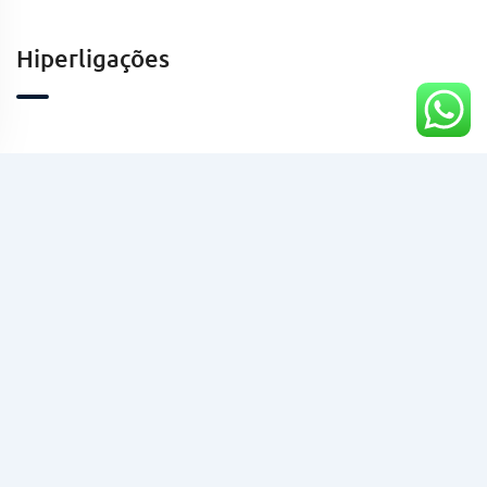
Hiperligações
Contactos
Kinaxixe, Luanda, Angola
geral@taaafrica.ao
+244941424213