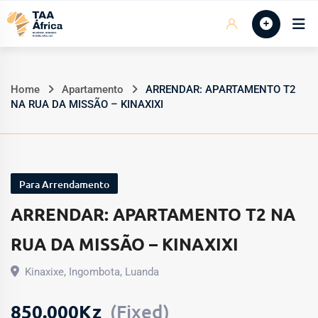
Skip
Início
to
content
Home
Apartamento
ARRENDAR: APARTAMENTO T2
NA RUA DA MISSÃO – KINAXIXI
Para Arrendamento
ARRENDAR: APARTAMENTO T2 NA
RUA DA MISSÃO – KINAXIXI
Kinaxixe
,
Ingombota
,
Luanda
850.000
Kz
(Fixed)