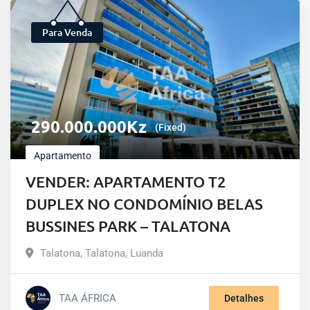
Para Venda
290.000.000
Kz
(Fixed)
Apartamento
VENDER: APARTAMENTO T2
DUPLEX NO CONDOMÍNIO BELAS
BUSSINES PARK – TALATONA
Talatona
,
Talatona
,
Luanda
TAA ÁFRICA
Detalhes