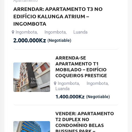
Apartamento
ARRENDAR: APARTAMENTO T3 NO
EDIFÍCIO KALUNGA ATRIUM –
INGOMBOTA
Ingombota
Ingombota
Luanda
,
,
2.000.000
Kz
(Negotiable)
ARRENDA-SE
APARTAMENTO T1
MOBILADO – EDIFÍCIO
COQUEIROS PRESTIGE
Ingombota
Ingombota
,
,
Luanda
1.400.000
Kz
(Negotiable)
VENDER: APARTAMENTO
T2 DUPLEX NO
CONDOMÍNIO BELAS
BUSSINES PARK –