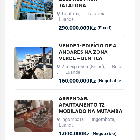
TALATONA
Talatona
Talatona
,
,
Luanda
290.000.000
Kz
(Fixed)
VENDER: EDIFÍCIO DE 4
ANDARES NA ZONA
VERDE – BENFICA
Via expressa (Belas)
Belas
,
Luanda
,
160.000.000
Kz
(Negotiable)
ARRENDAR:
APARTAMENTO T2
MOBILADO NA MUTAMBA
Ingombota
Ingombota
,
,
Luanda
1.000.000
Kz
(Negotiable)