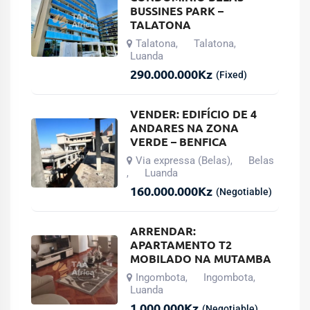
BUSSINES PARK –
TALATONA
Talatona
Talatona
,
,
Luanda
290.000.000
Kz
(Fixed)
VENDER: EDIFÍCIO DE 4
ANDARES NA ZONA
VERDE – BENFICA
Via expressa (Belas)
Belas
,
Luanda
,
160.000.000
Kz
(Negotiable)
ARRENDAR:
APARTAMENTO T2
MOBILADO NA MUTAMBA
Ingombota
Ingombota
,
,
Luanda
1.000.000
Kz
(Negotiable)