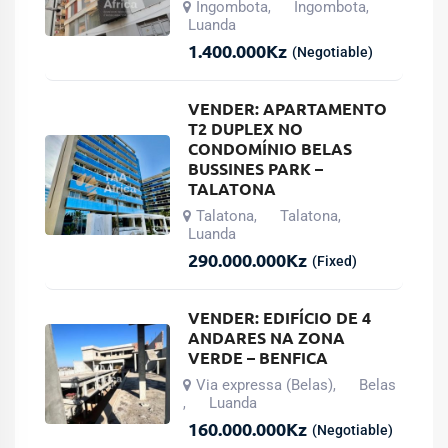
Ingombota
Ingombota
,
,
Luanda
1.400.000
Kz
(Negotiable)
VENDER: APARTAMENTO
T2 DUPLEX NO
CONDOMÍNIO BELAS
BUSSINES PARK –
TALATONA
Talatona
Talatona
,
,
Luanda
290.000.000
Kz
(Fixed)
VENDER: EDIFÍCIO DE 4
ANDARES NA ZONA
VERDE – BENFICA
Via expressa (Belas)
Belas
,
Luanda
,
160.000.000
Kz
(Negotiable)