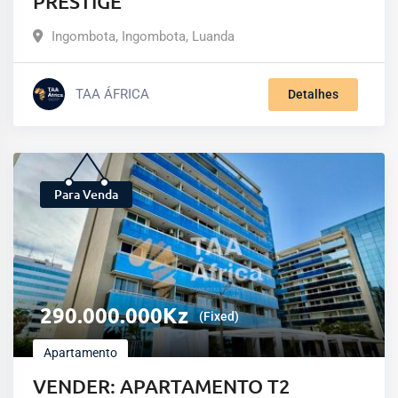
PRESTIGE
Ingombota
,
Ingombota
,
Luanda
TAA ÁFRICA
Detalhes
Para Venda
290.000.000
Kz
(Fixed)
Apartamento
VENDER: APARTAMENTO T2