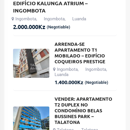
EDIFÍCIO KALUNGA ATRIUM –
INGOMBOTA
Ingombota
Ingombota
Luanda
,
,
2.000.000
Kz
(Negotiable)
ARRENDA-SE
APARTAMENTO T1
MOBILADO – EDIFÍCIO
COQUEIROS PRESTIGE
Ingombota
Ingombota
,
,
Luanda
1.400.000
Kz
(Negotiable)
VENDER: APARTAMENTO
T2 DUPLEX NO
CONDOMÍNIO BELAS
BUSSINES PARK –
TALATONA
Talatona
Talatona
,
,