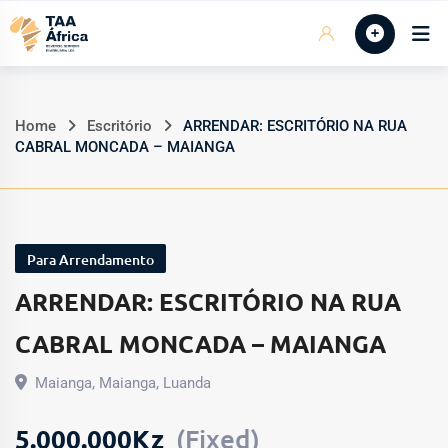
Skip
Início
to
content
Home
Escritório
ARRENDAR: ESCRITÓRIO NA RUA
CABRAL MONCADA – MAIANGA
Para Arrendamento
ARRENDAR: ESCRITÓRIO NA RUA
CABRAL MONCADA – MAIANGA
Maianga
,
Maianga
,
Luanda
5.000.000
Kz
(Fixed)