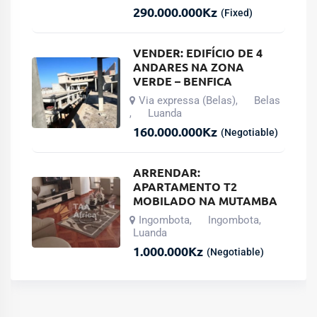
290.000.000
Kz
(Fixed)
VENDER: EDIFÍCIO DE 4
ANDARES NA ZONA
VERDE – BENFICA
Via expressa (Belas)
Belas
,
Luanda
,
160.000.000
Kz
(Negotiable)
ARRENDAR:
APARTAMENTO T2
MOBILADO NA MUTAMBA
Ingombota
Ingombota
,
,
Luanda
1.000.000
Kz
(Negotiable)