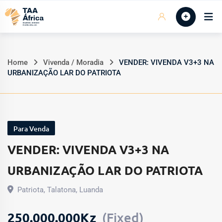
Skip
Início
to
content
Home
Vivenda / Moradia
VENDER: VIVENDA V3+3 NA
URBANIZAÇÃO LAR DO PATRIOTA
Para Venda
VENDER: VIVENDA V3+3 NA
URBANIZAÇÃO LAR DO PATRIOTA
Patriota
,
Talatona
,
Luanda
250.000.000
Kz
(Fixed)