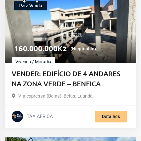
Para Venda
160.000.000
Kz
(Negotiable)
Vivenda / Moradia
VENDER: EDIFÍCIO DE 4 ANDARES
NA ZONA VERDE – BENFICA
Via expressa (Belas)
,
Belas
,
Luanda
TAA ÁFRICA
Detalhes