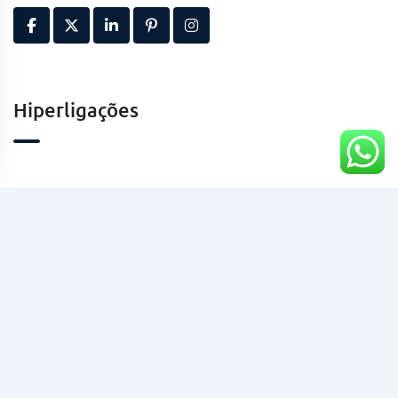
Hiperligações
Contactos
Kinaxixe, Luanda, Angola
geral@taaafrica.ao
+244941424213