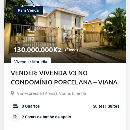
Para Venda
130.000.000
Kz
(Fixed)
Vivenda / Moradia
VENDER: VIVENDA V3 NO
CONDOMÍNIO PORCELANA – VIANA
Via expressa (Viana)
,
Viana
,
Luanda
3
Quartos
Suites
1
Suites
2
Casas de banho de apoio