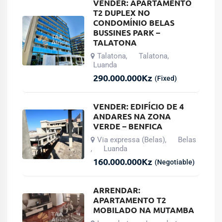
VENDER: APARTAMENTO
T2 DUPLEX NO
CONDOMÍNIO BELAS
BUSSINES PARK –
TALATONA
Talatona
Talatona
,
,
Luanda
290.000.000
Kz
(Fixed)
VENDER: EDIFÍCIO DE 4
ANDARES NA ZONA
VERDE – BENFICA
Via expressa (Belas)
Belas
,
Luanda
,
160.000.000
Kz
(Negotiable)
ARRENDAR:
APARTAMENTO T2
MOBILADO NA MUTAMBA