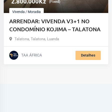
2.800.000
Kz
(Fixed)
Vivenda / Moradia
ARRENDAR: VIVENDA V3+1 NO
CONDOMÍNIO KOJIMA – TALATONA
Talatona
,
Talatona
,
Luanda
TAA ÁFRICA
Detalhes