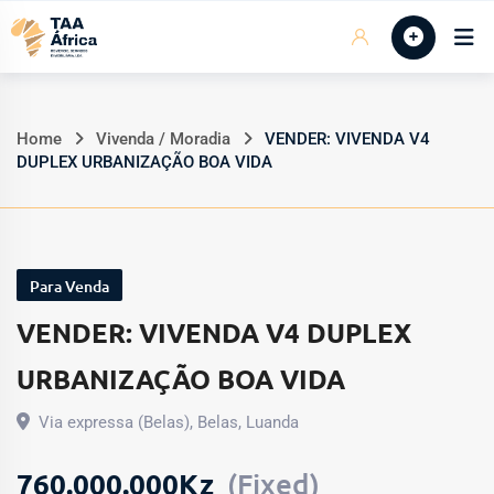
Skip
Início
to
content
Home
Vivenda / Moradia
VENDER: VIVENDA V4
DUPLEX URBANIZAÇÃO BOA VIDA
Para Venda
VENDER: VIVENDA V4 DUPLEX
URBANIZAÇÃO BOA VIDA
Via expressa (Belas)
,
Belas
,
Luanda
760.000.000
Kz
(Fixed)