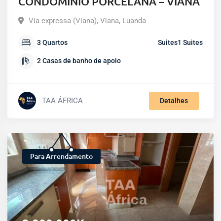
CONDOMÍNIO PORCELANA – VIANA
Via expressa (Viana)
,
Viana
,
Luanda
3
Quartos
Suites
1
Suites
2
Casas de banho de apoio
TAA ÁFRICA
Detalhes
Para Arrendamento