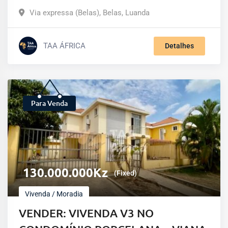
Via expressa (Belas)
,
Belas
,
Luanda
TAA ÁFRICA
Detalhes
Para Venda
130.000.000
Kz
(Fixed)
Vivenda / Moradia
VENDER: VIVENDA V3 NO