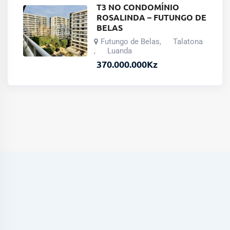
T3 NO CONDOMÍNIO
ROSALINDA – FUTUNGO DE
BELAS
Futungo de Belas
Talatona
,
Luanda
,
370.000.000
Kz