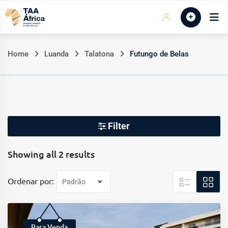
Skip
Início
to
content
Home
Luanda
Talatona
Futungo de Belas
Filter
Showing all 2 results
Ordenar por:
Para Venda