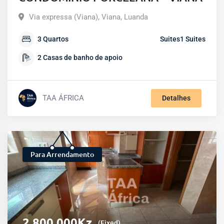
Via expressa (Viana)
,
Viana
,
Luanda
3
Quartos
Suites
1
Suites
2
Casas de banho de apoio
TAA ÁFRICA
Detalhes
Para Arrendamento
2.800.000
Kz
(Fixed)