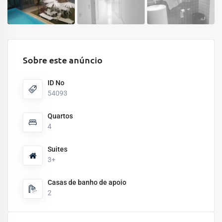
Sobre este anúncio
ID No
54093
Quartos
4
Suites
3+
Casas de banho de apoio
2