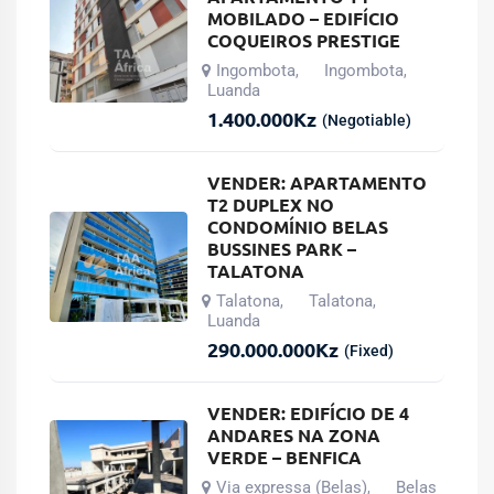
MOBILADO – EDIFÍCIO
COQUEIROS PRESTIGE
Ingombota
Ingombota
,
,
Luanda
1.400.000
Kz
(Negotiable)
VENDER: APARTAMENTO
T2 DUPLEX NO
CONDOMÍNIO BELAS
BUSSINES PARK –
TALATONA
Talatona
Talatona
,
,
Luanda
290.000.000
Kz
(Fixed)
VENDER: EDIFÍCIO DE 4
ANDARES NA ZONA
VERDE – BENFICA
Via expressa (Belas)
Belas
,