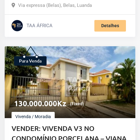
Via expressa (Belas)
,
Belas
,
Luanda
TAA ÁFRICA
Detalhes
Para Venda
130.000.000
Kz
(Fixed)
Vivenda / Moradia
VENDER: VIVENDA V3 NO
CONDOMÍNIO PORCELANA – VIANA